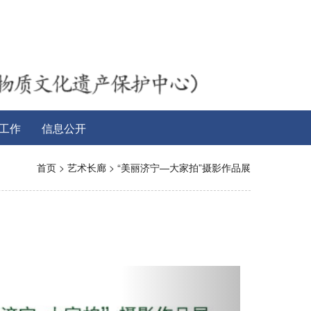
工作
信息公开
首页
>
艺术长廊
>
“美丽济宁—大家拍”摄影作品展
Next